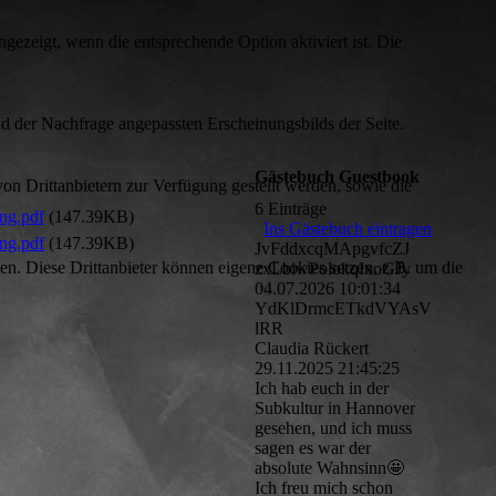
ezeigt, wenn die entsprechende Option aktiviert ist. Die
d der Nachfrage angepassten Erscheinungsbilds der Seite.
Gästebuch Guestbook
on Drittanbietern zur Verfügung gestellt werden, sowie die
6 Einträge
ng.pdf
(147.39KB)
Ins Gästebuch eintragen
ng.pdf
(147.39KB)
JvFddxcqMApgvfcZJ
den. Diese Drittanbieter können eigene Cookies setzen, z.B. um die
zxLbiwPolokqIxoGJy
04.07.2026
10:01:34
YdKlDrmcETkdVYAsV
lRR
Claudia Rückert
29.11.2025
21:45:25
Ich hab euch in der
Subkultur in Hannover
gesehen, und ich muss
sagen es war der
absolute Wahnsinn🤩
Ich freu mich schon