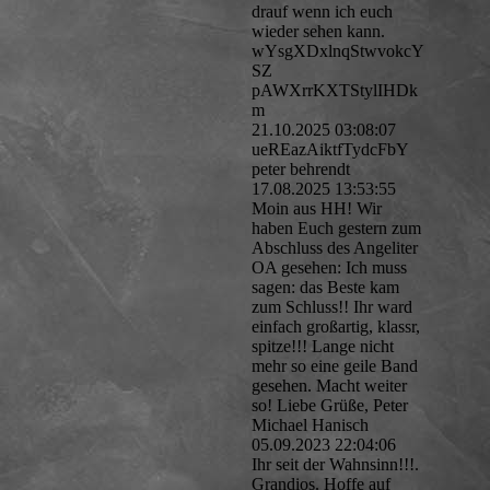
drauf wenn ich euch
wieder sehen kann.
wYsgXDxlnqStwvokcY
SZ
pAWXrrKXTStylIHDk
m
21.10.2025
03:08:07
ueREazAiktfTydcFbY
peter behrendt
17.08.2025
13:53:55
Moin aus HH! Wir
haben Euch gestern zum
Abschluss des Angeliter
OA gesehen: Ich muss
sagen: das Beste kam
zum Schluss!! Ihr ward
einfach großartig, klassr,
spitze!!! Lange nicht
mehr so eine geile Band
gesehen. Macht weiter
so! Liebe Grüße, Peter
Michael Hanisch
05.09.2023
22:04:06
Ihr seit der Wahnsinn!!!.
Grandios. Hoffe auf