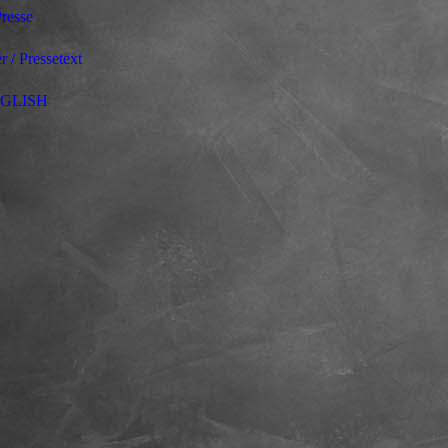
resse
r / Pressetext
GLISH