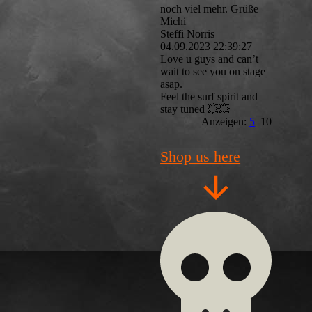
noch viel mehr. Grüße
Michi
Steffi Norris
04.09.2023
22:39:27
Love u guys and can’t
wait to see you on stage
asap.
Feel the surf spirit and
stay tuned 💥💥
Anzeigen:
5
10
Shop us here