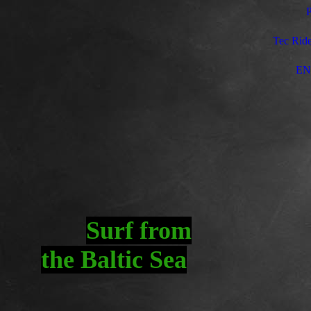
P
Tec Ride
EN
Surf fro
m
the Baltic Sea