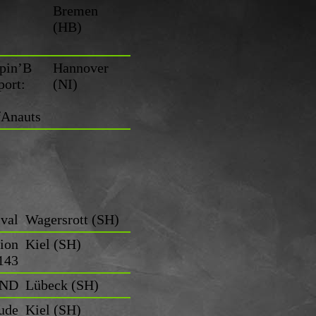
Bremen
(HB)
pin’B
Hannover
port:
(NI)
fAnauts
val
Wagersrott (SH)
ion
Kiel (SH)
143
AND
Lübeck (SH)
ude
Kiel (SH)