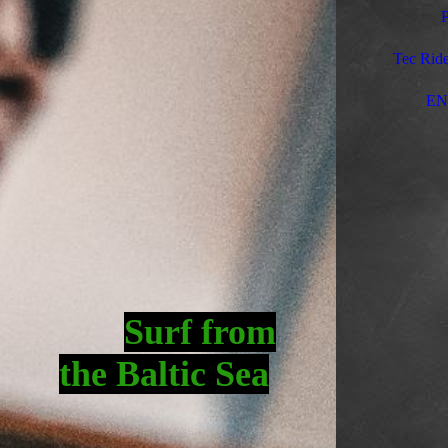
P
Tec Ride
EN
Surf fro
m
the Baltic Sea