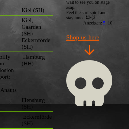
wait to see you on stage
asap.
Kiel (SH)
Feel the surf spirit and
stay tuned 💥💥
Kiel,
Anzeigen:
5
10
Gaarden
(SH)
Shop us here
Eckernförde
(SH)
billy
Hamburg
on
(HH)
losion
port:
fAnauts
Flensburg
(SH)
Eckernförde
(SH)