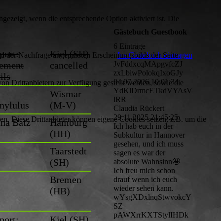
ezeigt, wenn die entsprechende Option aktiviert ist. Die
Gästebuch Guestbook
6 Einträge
port:
Kiel (SH)
d der Nachfrage angepassten Erscheinungsbilds der Seite.
Ins Gästebuch eintragen
ement
cancelled
JvFddxcqMApgvfcZJ
zxLbiwPolokqIxoGJy
ils
04.07.2026
10:01:34
on Drittanbietern zur Verfügung gestellt werden, sowie die
YdKlDrmcETkdVYAsV
Wismar
lRR
nylulus
(M-V)
Claudia Rückert
29.11.2025
21:45:25
den. Diese Drittanbieter können eigene Cookies setzen, z.B. um die
na Batz
Hamburg
Ich hab euch in der
(HH)
Subkultur in Hannover
gesehen, und ich muss
Taarstedt
sagen es war der
(SH)
absolute Wahnsinn🤩
Ich freu mich schon
Bremen
drauf wenn ich euch
wieder sehen kann.
(HB)
wYsgXDxlnqStwvokcY
SZ
pAWXrrKXTStylIHDk
port:
Kiel (SH)