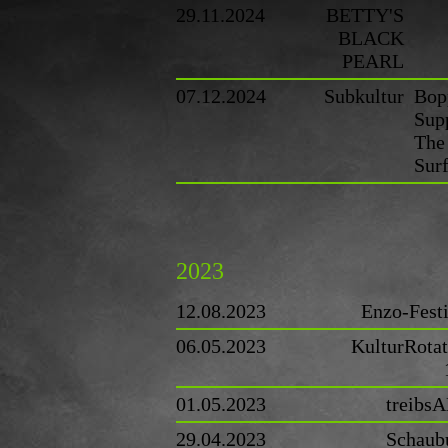
29.11.2024
BETTY'S
BLACK
PEARL
07.12.2024
Subkultur
Bop
Sup
The
Sur
2023
12.08.2023
Enzo-Festi
06.05.2023
KulturRotat
01.05.2023
treibs
29.04.2023
Schaub