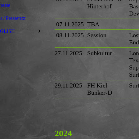
resse
Hinterhof
Bas
Dev
r / Pressetext
07.11.2025
TBA
GLISH
08.11.2025
Session
Los
End
27.11.2025
Subkultur
Lon
Tex
Sup
Sur
29.11.2025
FH Kiel
Sur
Bunker-D
2024