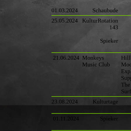
01.03.2024
Schaubude
25.05.2024
KulturRotation
143
Spieker
21.06.2024
Monkeys
Hill
Music Club
Mo
Exp
Sup
The
Sur
23.08.2024
Kulturtage
01.11.2024
Spieker