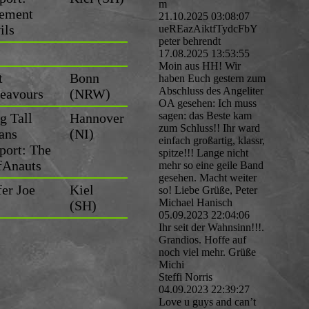
m
ement
21.10.2025
03:08:07
ils
ueREazAiktfTydcFbY
peter behrendt
17.08.2025
13:53:55
Moin aus HH! Wir
t
Bonn
haben Euch gestern zum
Abschluss des Angeliter
eavours
(NRW)
OA gesehen: Ich muss
sagen: das Beste kam
g Tall
Hannover
zum Schluss!! Ihr ward
ans
(NI)
einfach großartig, klassr,
port: The
spitze!!! Lange nicht
fAnauts
mehr so eine geile Band
gesehen. Macht weiter
fer Joe
Kiel
so! Liebe Grüße, Peter
Michael Hanisch
(SH)
05.09.2023
22:04:06
Ihr seit der Wahnsinn!!!.
Grandios. Hoffe auf
noch viel mehr. Grüße
Michi
Steffi Norris
04.09.2023
22:39:27
Love u guys and can’t